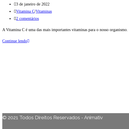
do
Post
3 de janeiro de 2022
post:
publicado:
Categoria
Vitamina C
/
Vitaminas
do
Comentários
2 comentários
post:
do
A Vitamina C é uma das mais importantes vitaminas para o nosso organismo. 
post:
Os
Continue lendo
7
sinais
de
carência
de
vitamina
C
|SAIBA
AGORA!|
© 2021 Todos Direitos Reservados - Animativ